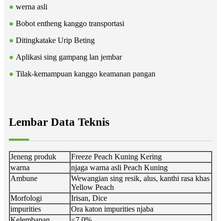
●
werna asli
●
Bobot entheng kanggo transportasi
●
Ditingkatake Urip Beting
●
Aplikasi sing gampang lan jembar
●
Tilak-kemampuan kanggo keamanan pangan
Lembar Data Teknis
Jeneng produk
Freeze Peach Kuning Kering
warna
njaga warna asli Peach Kuning
Ambune
Wewangian sing resik, alus, kanthi rasa khas
Yellow Peach
Morfologi
Irisan, Dice
impurities
Ora katon impurities njaba
Kelembapan
≤7,0%