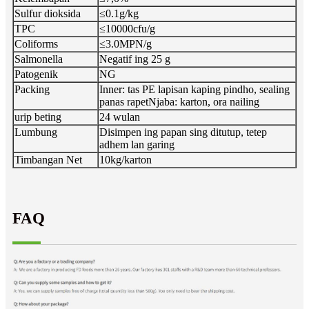
Sulfur dioksida
≤0.1g/kg
TPC
≤10000cfu/g
Coliforms
≤3.0MPN/g
Salmonella
Negatif ing 25 g
Patogenik
NG
Packing
Inner: tas PE lapisan kaping pindho, sealing
panas rapet
Njaba: karton, ora nailing
urip beting
24 wulan
Lumbung
Disimpen ing papan sing ditutup, tetep
adhem lan garing
Timbangan Net
10kg/karton
FAQ