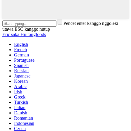
Pencet enter kanggo nggoleki
utawa ESC kanggo nutup
Eric saka Huitongfoods
English
French
German
Portuguese
Spanish
Russian
Japanese
Korean
Arabic
Irish
Greek
Turkish
Italian
Danish
Romanian
Indonesian
Czech