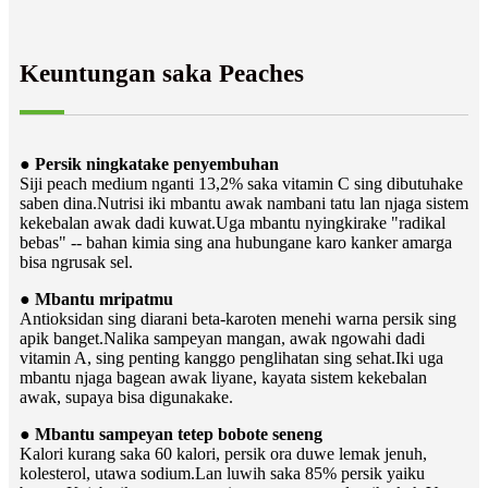
Keuntungan saka Peaches
● Persik ningkatake penyembuhan
Siji peach medium nganti 13,2% saka vitamin C sing dibutuhake
saben dina.Nutrisi iki mbantu awak nambani tatu lan njaga sistem
kekebalan awak dadi kuwat.Uga mbantu nyingkirake "radikal
bebas" -- bahan kimia sing ana hubungane karo kanker amarga
bisa ngrusak sel.
● Mbantu mripatmu
Antioksidan sing diarani beta-karoten menehi warna persik sing
apik banget.Nalika sampeyan mangan, awak ngowahi dadi
vitamin A, sing penting kanggo penglihatan sing sehat.Iki uga
mbantu njaga bagean awak liyane, kayata sistem kekebalan
awak, supaya bisa digunakake.
● Mbantu sampeyan tetep bobote seneng
Kalori kurang saka 60 kalori, persik ora duwe lemak jenuh,
kolesterol, utawa sodium.Lan luwih saka 85% persik yaiku