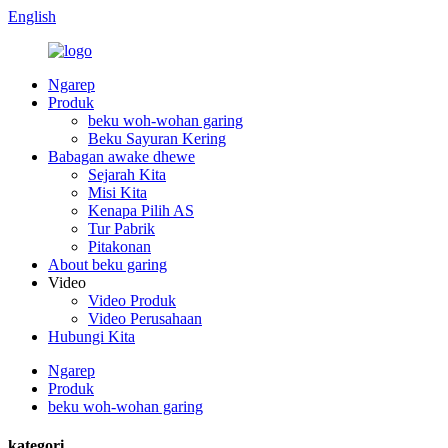
English
Ngarep
Produk
beku woh-wohan garing
Beku Sayuran Kering
Babagan awake dhewe
Sejarah Kita
Misi Kita
Kenapa Pilih AS
Tur Pabrik
Pitakonan
About beku garing
Video
Video Produk
Video Perusahaan
Hubungi Kita
Ngarep
Produk
beku woh-wohan garing
kategori