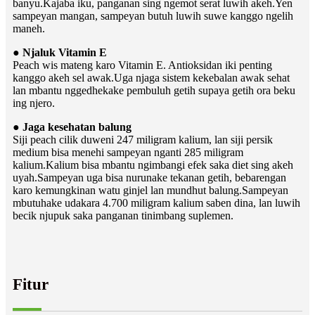
banyu.Kajaba iku, panganan sing ngemot serat luwih akeh.Yen
sampeyan mangan, sampeyan butuh luwih suwe kanggo ngelih
maneh.
● Njaluk Vitamin E
Peach wis mateng karo Vitamin E. Antioksidan iki penting
kanggo akeh sel awak.Uga njaga sistem kekebalan awak sehat
lan mbantu nggedhekake pembuluh getih supaya getih ora beku
ing njero.
● Jaga kesehatan balung
Siji peach cilik duweni 247 miligram kalium, lan siji persik
medium bisa menehi sampeyan nganti 285 miligram
kalium.Kalium bisa mbantu ngimbangi efek saka diet sing akeh
uyah.Sampeyan uga bisa nurunake tekanan getih, bebarengan
karo kemungkinan watu ginjel lan mundhut balung.Sampeyan
mbutuhake udakara 4.700 miligram kalium saben dina, lan luwih
becik njupuk saka panganan tinimbang suplemen.
Fitur